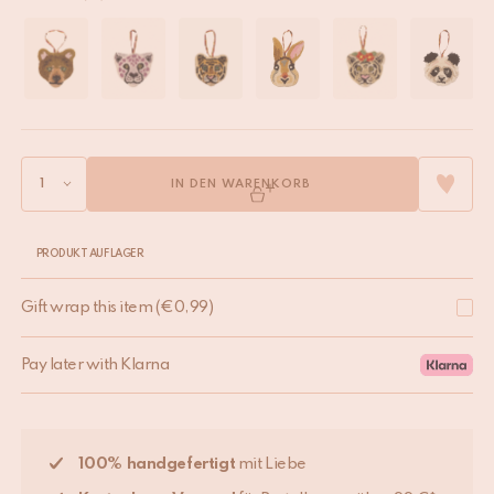
IN DEN WARENKORB
PRODUKT AUF LAGER
Gift wrap this item
(
€
0,99
)
Pay later with Klarna
100% handgefertigt
mit Liebe