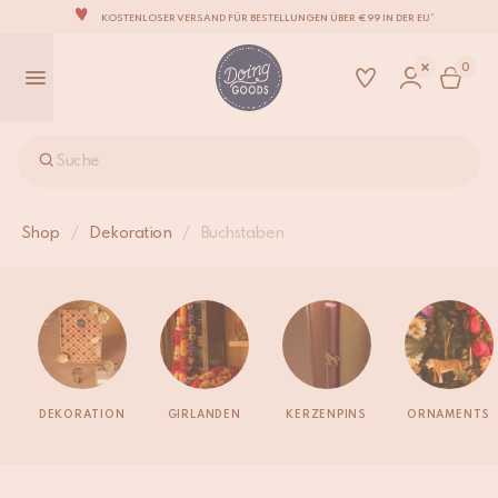
KOSTENLOSER VERSAND FÜR BESTELLUNGEN ÜBER €99 IN DER EU*
DIE LIEBENSWERTESTE WOHNACCESSOIRE-MARKE DER WELT
0
ZU 100% MIT LIEBE VON HAND GEFERTIGT
WIR VERPFLICHTEN UNS, DEINE ARTIKEL INNERHALB VON 1 BIS 2 WERKTAGEN ZU
VERSENDEN.
UNSERE NEUE KOLLEKTION SARI SARI IST JETZT ERHÄLTLICH!
Suche
WIR SIND STOLZ, B CORP ZERTIFIZIERT ZU SEIN!
KOSTENLOSER VERSAND FÜR BESTELLUNGEN ÜBER €99 IN DER EU*
Shop
/
Dekoration
/
Buchstaben
DEKORATION
GIRLANDEN
KERZENPINS
ORNAMENTS