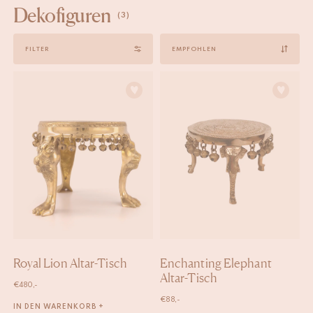
Dekofiguren
(3)
Sort
FILTER
by
Royal Lion Altar-Tisch
Enchanting Elephant
Altar-Tisch
€
480,-
€
88,-
IN DEN WARENKORB +