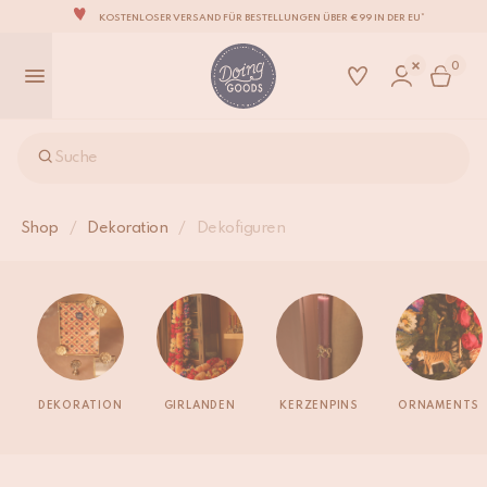
KOSTENLOSER VERSAND FÜR BESTELLUNGEN ÜBER €99 IN DER EU*
DIE LIEBENSWERTESTE WOHNACCESSOIRE-MARKE DER WELT
0
ZU 100% MIT LIEBE VON HAND GEFERTIGT
WIR VERPFLICHTEN UNS, DEINE ARTIKEL INNERHALB VON 1 BIS 2 WERKTAGEN ZU
VERSENDEN.
UNSERE NEUE KOLLEKTION SARI SARI IST JETZT ERHÄLTLICH!
Suche
WIR SIND STOLZ, B CORP ZERTIFIZIERT ZU SEIN!
KOSTENLOSER VERSAND FÜR BESTELLUNGEN ÜBER €99 IN DER EU*
Shop
/
Dekoration
/
Dekofiguren
DEKORATION
GIRLANDEN
KERZENPINS
ORNAMENTS