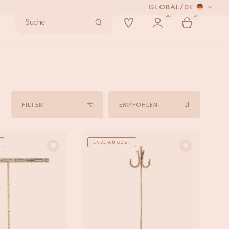
GLOBAL
/
DE
0
Suche
 VERSENDEN.
Sort
by
FILTER
ENDE AUGUST