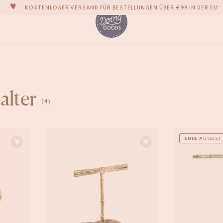
KOSTENLOSER VERSAND FÜR BESTELLUNGEN ÜBER €99 IN DER EU*
DIE LIEBENSWERTESTE WOHNACCESSOIRE-MARKE DER WELT
ZU 100% MIT LIEBE VON HAND GEFERTIGT
VERPFLICHTEN UNS, DEINE ARTIKEL INNERHALB VON 1 BIS 2 WERKTAGEN ZU
UNSERE NEUE KOLLEKTION SARI SARI IST JETZT ERHÄLTLICH!
WIR SIND STOLZ, B CORP ZERTIFIZIERT ZU SEIN!
lter
KOSTENLOSER VERSAND FÜR BESTELLUNGEN ÜBER €99 IN DER EU*
(4)
ENDE AUGUST