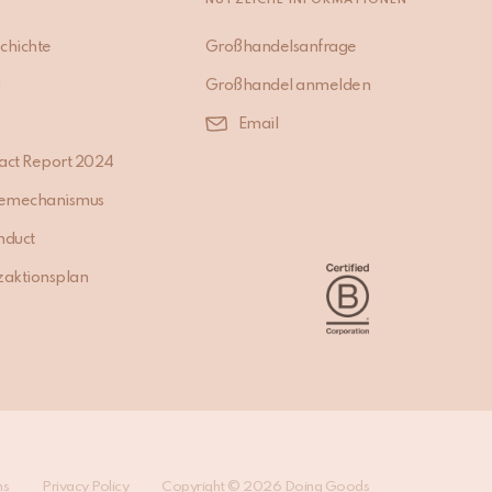
chichte
Großhandelsanfrage
g
Großhandel anmelden
Email
act Report 2024
emechanismus
nduct
zaktionsplan
ns
Privacy Policy
Copyright © 2026 Doing Goods