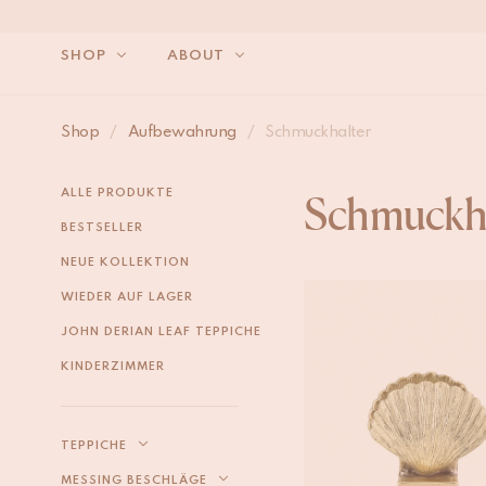
SHOP
ABOUT
WIR 
Shop
/
Aufbewahrung
/
Schmuckhalter
ALLE PRODUKTE
Schmuckha
BESTSELLER
NEUE KOLLEKTION
WIEDER AUF LAGER
JOHN DERIAN LEAF TEPPICHE
KINDERZIMMER
TEPPICHE
MESSING BESCHLÄGE