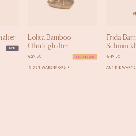
halter
Lolita Bamboo
Frida Ba
Ohrringhalter
Schmuckh
NEU
€
29,50
€
49,50
BESTSELLER
IN DEN WARENKORB +
AUF DIE WARTE