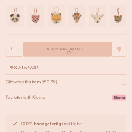
IN DEN WARENKORB
PRODUKT AUF LAGER
Gift wrap this item
(
€
0,99
)
Pay later with Klarna
100% handgefertigt
mit Liebe