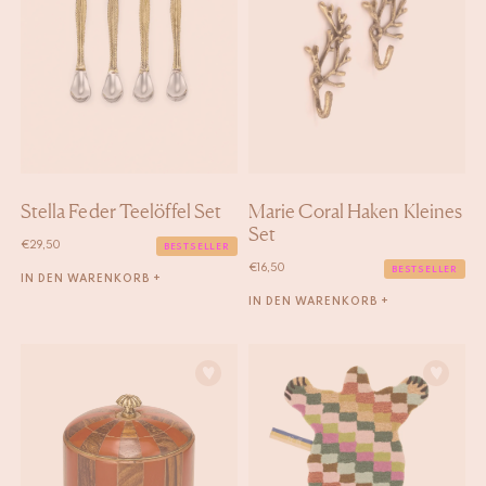
Stella Feder Teelöffel Set
Marie Coral Haken Kleines
Set
€
29,50
BESTSELLER
€
16,50
BESTSELLER
IN DEN WARENKORB +
IN DEN WARENKORB +