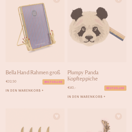
Bella Hand Rahmen groß
Plumpy Panda
Kopfteppiche
€
32,50
BESTSELLER
€
40,-
BESTSELLER
IN DEN WARENKORB +
IN DEN WARENKORB +