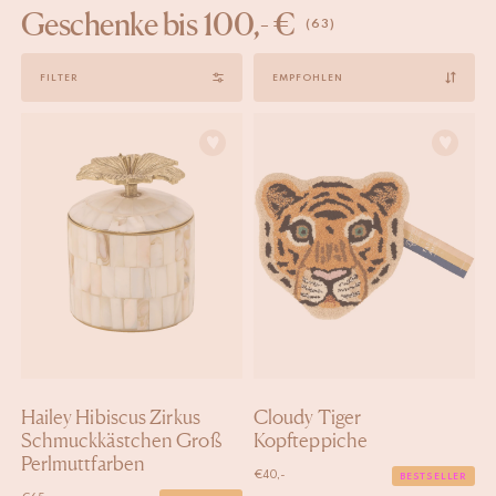
Geschenke bis 100,- €
(63)
Sort
FILTER
by
Hailey Hibiscus Zirkus
Cloudy Tiger
Schmuckkästchen Groß
Kopfteppiche
Perlmuttfarben
€
40,-
BESTSELLER