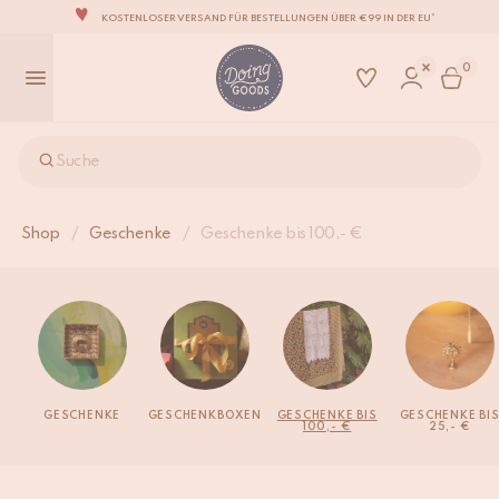
KOSTENLOSER VERSAND FÜR BESTELLUNGEN ÜBER €99 IN DER EU*
DIE LIEBENSWERTESTE WOHNACCESSOIRE-MARKE DER WELT
0
ZU 100% MIT LIEBE VON HAND GEFERTIGT
WIR VERPFLICHTEN UNS, DEINE ARTIKEL INNERHALB VON 1 BIS 2 WERKTAGEN ZU
VERSENDEN.
UNSERE NEUE KOLLEKTION SARI SARI IST JETZT ERHÄLTLICH!
Suche
WIR SIND STOLZ, B CORP ZERTIFIZIERT ZU SEIN!
KOSTENLOSER VERSAND FÜR BESTELLUNGEN ÜBER €99 IN DER EU*
Shop
/
Geschenke
/
Geschenke bis 100,- €
GESCHENKE
GESCHENKBOXEN
GESCHENKE BIS
GESCHENKE BI
100,- €
25,- €