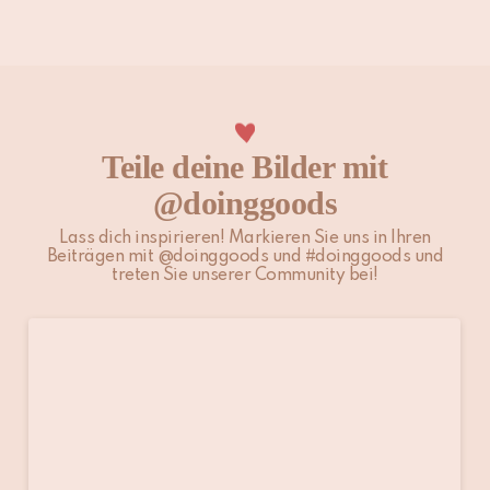
Versand beeinflussen.
Nicht in der Maschine waschen
Bitte beachte, dass Nicht-EU-Kunden für Einfuhrzölle, lokale
Steuern und Gebühren verantwortlich sind.
Nicht bleichen
Nicht im Trockner trocknen
Für weitere Informationen besuche unsere Seite
Versand &
Teile deine Bilder mit
Lieferung
.
Nicht bügeln
@doinggoods
Nicht chemisch reinigen
Keine professionelle Nassreinigung durchführen
Lass dich inspirieren! Markieren Sie uns in Ihren
Beiträgen mit @doinggoods und #doinggoods und
treten Sie unserer Community bei!