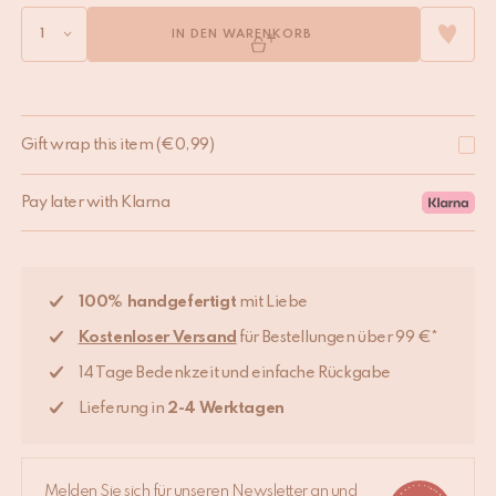
IN DEN WARENKORB
Gift wrap this item
(
€
0,99
)
Pay later with Klarna
100% handgefertigt
mit Liebe
Kostenloser Versand
für Bestellungen über 99 €*
14 Tage Bedenkzeit und einfache Rückgabe
Lieferung in
2-4 Werktagen
Melden Sie sich für unseren Newsletter an und