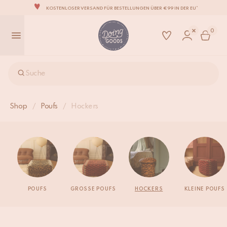
KOSTENLOSER VERSAND FÜR BESTELLUNGEN ÜBER €99 IN DER EU*
DIE LIEBENSWERTESTE WOHNACCESSOIRE-MARKE DER WELT
0
ZU 100% MIT LIEBE VON HAND GEFERTIGT
WIR VERPFLICHTEN UNS, DEINE ARTIKEL INNERHALB VON 1 BIS 2 WERKTAGEN ZU
VERSENDEN.
UNSERE NEUE KOLLEKTION SARI SARI IST JETZT ERHÄLTLICH!
Suche
WIR SIND STOLZ, B CORP ZERTIFIZIERT ZU SEIN!
KOSTENLOSER VERSAND FÜR BESTELLUNGEN ÜBER €99 IN DER EU*
Shop
/
Poufs
/
Hockers
POUFS
GROSSE POUFS
HOCKERS
KLEINE POUFS