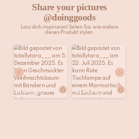
Share your pictures
@doinggoods
Lass dich inspirieren! Sehen Sie, wie andere
dieses Produkt stylen.
Beitrag
totallytara___
Beitrag
totallytara___
Be
to
veröffentlicht
veröffentlicht
ver
von
von
vo