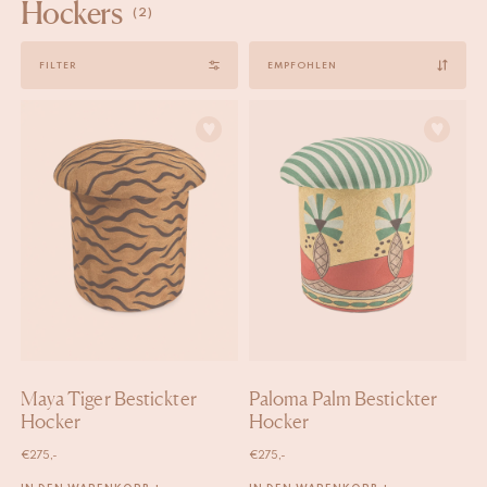
Hockers
(2)
Sort
FILTER
by
Maya Tiger Bestickter
Paloma Palm Bestickter
Hocker
Hocker
€
275,-
€
275,-