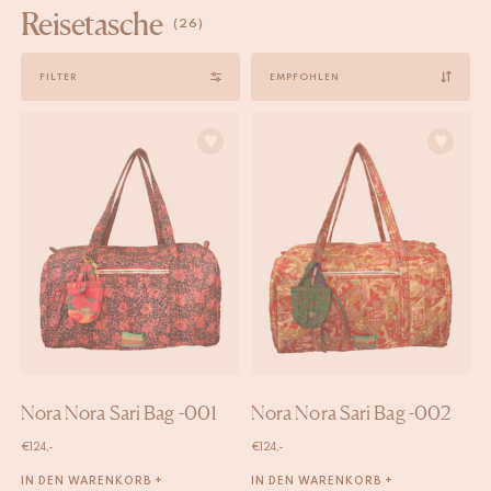
Reisetasche
(26)
Sort
FILTER
by
Nora Nora Sari Bag -001
Nora Nora Sari Bag -002
€
124,-
€
124,-
IN DEN WARENKORB +
IN DEN WARENKORB +