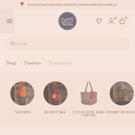
KOSTENLOSER VERSAND FÜR BESTELLUNGEN ÜBER €99 IN DER EU*
DIE LIEBENSWERTESTE WOHNACCESSOIRE-MARKE DER WELT
0
ZU 100% MIT LIEBE VON HAND GEFERTIGT
WIR VERPFLICHTEN UNS, DEINE ARTIKEL INNERHALB VON 1 BIS 2 WERKTAGEN ZU
VERSENDEN.
UNSERE NEUE KOLLEKTION SARI SARI IST JETZT ERHÄLTLICH!
Suche
WIR SIND STOLZ, B CORP ZERTIFIZIERT ZU SEIN!
KOSTENLOSER VERSAND FÜR BESTELLUNGEN ÜBER €99 IN DER EU*
Shop
/
Taschen
/
Reisetasche
TASCHEN
BUCKET BAG
COCO COCO SARI
KOSMETIKTASC
TASCHE