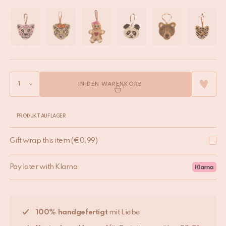
IN DEN WARENKORB
PRODUKT AUF LAGER
Gift wrap this item
(
€
0,99
)
Pay later with Klarna
100% handgefertigt
mit Liebe