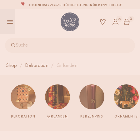
KOSTENLOSER VERSAND FÜR BESTELLUNGEN ÜBER €99 IN DER EU*
DIE LIEBENSWERTESTE WOHNACCESSOIRE-MARKE DER WELT
0
ZU 100% MIT LIEBE VON HAND GEFERTIGT
WIR VERPFLICHTEN UNS, DEINE ARTIKEL INNERHALB VON 1 BIS 2 WERKTAGEN ZU
VERSENDEN.
UNSERE NEUE KOLLEKTION SARI SARI IST JETZT ERHÄLTLICH!
Suche
WIR SIND STOLZ, B CORP ZERTIFIZIERT ZU SEIN!
KOSTENLOSER VERSAND FÜR BESTELLUNGEN ÜBER €99 IN DER EU*
Shop
/
Dekoration
/
Girlanden
DEKORATION
GIRLANDEN
KERZENPINS
ORNAMENTS