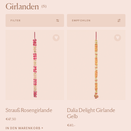
Girlanden
(5)
Sort
FILTER
by
Strauß Rosengirlande
Dalia Delight Girlande
Gelb
€
47,50
€
40,-
IN DEN WARENKORB +