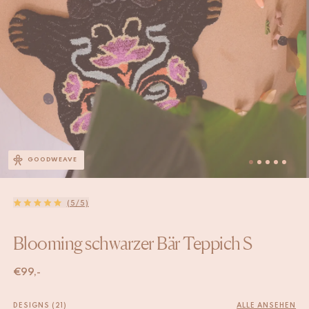
GOODWEAVE
(5/5)
Blooming schwarzer Bär Teppich S
€
99,-
DESIGNS (21)
ALLE ANSEHEN