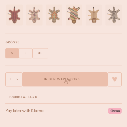
GRÖSSE:
S
L
XL
IN DEN WARENKORB
PRODUKT AUF LAGER
Pay later with Klarna