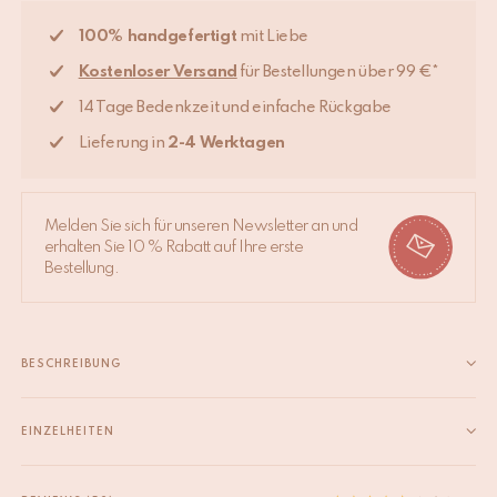
100% handgefertigt
mit Liebe
Kostenloser Versand
für Bestellungen über 99 €*
14 Tage Bedenkzeit und einfache Rückgabe
Lieferung in
2-4 Werktagen
Melden Sie sich für unseren Newsletter an und
erhalten Sie 10 % Rabatt auf Ihre erste
Bestellung.
BESCHREIBUNG
Bringe gute Laune in dein Zimmer, mit diesem wunderschönen,
handgefertigtem Blooming schwarzer Bär Teppich in der
EINZELHEITEN
Größe S. Der Teppich ist Teil unserer eigenen Tapis Amis-
EAN
8720598643091
Kollektion, einer Reihe entzückender Wesen aus dem Tierreich,