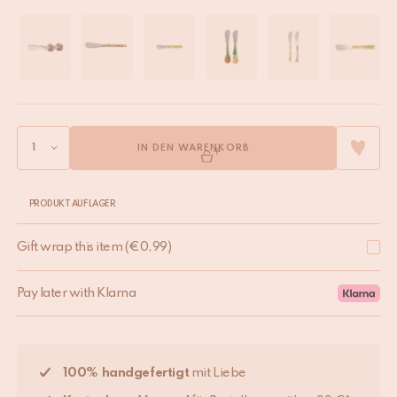
IN DEN WARENKORB
PRODUKT AUF LAGER
Gift wrap this item
(
€
0,99
)
Pay later with Klarna
100% handgefertigt
mit Liebe