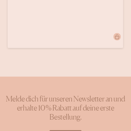
Beitrag
thehungrywarrior
veröffentlicht
von
Melde dich für unseren Newsletter an und
erhalte 10 % Rabatt auf deine erste
Bestellung.