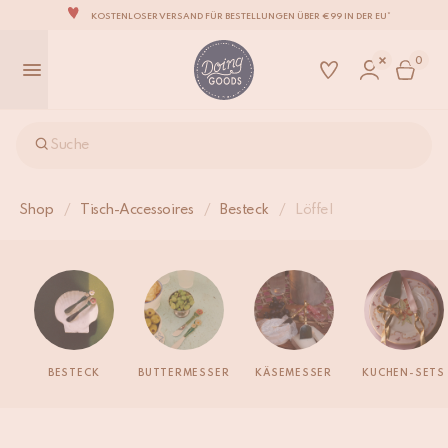
KOSTENLOSER VERSAND FÜR BESTELLUNGEN ÜBER €99 IN DER EU*
DIE LIEBENSWERTESTE WOHNACCESSOIRE-MARKE DER WELT
0
ZU 100% MIT LIEBE VON HAND GEFERTIGT
WIR VERPFLICHTEN UNS, DEINE ARTIKEL INNERHALB VON 1 BIS 2 WERKTAGEN ZU
VERSENDEN.
UNSERE NEUE KOLLEKTION SARI SARI IST JETZT ERHÄLTLICH!
Suche
WIR SIND STOLZ, B CORP ZERTIFIZIERT ZU SEIN!
KOSTENLOSER VERSAND FÜR BESTELLUNGEN ÜBER €99 IN DER EU*
Shop
/
Tisch-Accessoires
/
Besteck
/
Löffel
BESTECK
BUTTERMESSER
KÄSEMESSER
KUCHEN-SETS