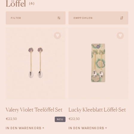
Löffel
(6)
Sort
FILTER
by
Valery Violet Teelöffel Set
Lucky Kleeblatt Löffel-Set
€
22,50
€
22,50
NEU
IN DEN WARENKORB +
IN DEN WARENKORB +