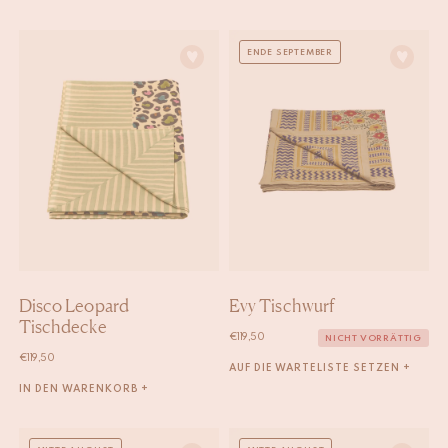
ENDE SEPTEMBER
Disco Leopard
Evy Tischwurf
Tischdecke
€
119,50
NICHT VORRÄTTIG
€
119,50
AUF DIE WARTELISTE SETZEN +
IN DEN WARENKORB +