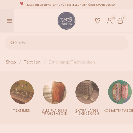
KOSTENLOSER VERSAND FÜR BESTELLUNGEN ÜBER €99 IN DER EU*
DIE LIEBENSWERTESTE WOHNACCESSOIRE-MARKE DER WELT
0
ZU 100% MIT LIEBE VON HAND GEFERTIGT
WIR VERPFLICHTEN UNS, DEINE ARTIKEL INNERHALB VON 1 BIS 2 WERKTAGEN ZU
VERSENDEN.
UNSERE NEUE KOLLEKTION SARI SARI IST JETZT ERHÄLTLICH!
Suche
WIR SIND STOLZ, B CORP ZERTIFIZIERT ZU SEIN!
KOSTENLOSER VERSAND FÜR BESTELLUNGEN ÜBER €99 IN DER EU*
Shop
/
Textilien
/
Extra lange Tischdecken
TEXTILIEN
ALLE PLAIDS IN
EXTRA LANGE
KOSMETIKTASC
TRAGETASCHE
TISCHDECKEN