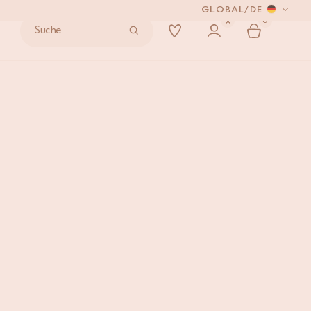
GLOBAL
/
DE
0
Suche
 VERSENDEN.
et
IN DEN WARENKORB