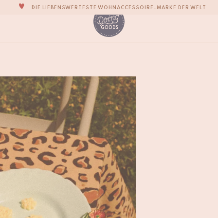
ZU 100% MIT LIEBE VON HAND GEFERTIGT
VERPFLICHTEN UNS, DEINE ARTIKEL INNERHALB VON 1 BIS 2 WERKTAGEN ZU
UNSERE NEUE KOLLEKTION SARI SARI IST JETZT ERHÄLTLICH!
Posy Buttermesser S
WIR SIND STOLZ, B CORP ZERTIFIZIERT ZU SEIN!
€
35,-
KOSTENLOSER VERSAND FÜR BESTELLUNGEN ÜBER €99 IN DER EU*