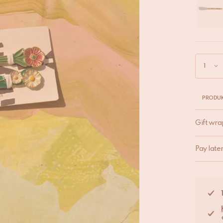
PRODUK
Gift wra
Pay late