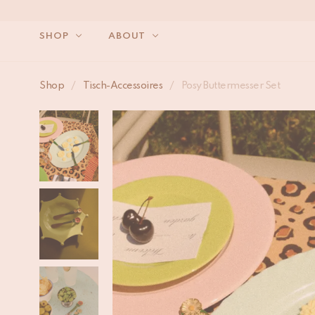
SHOP
ABOUT
WIR 
Shop
/
Tisch-Accessoires
/
Posy Buttermesser Set