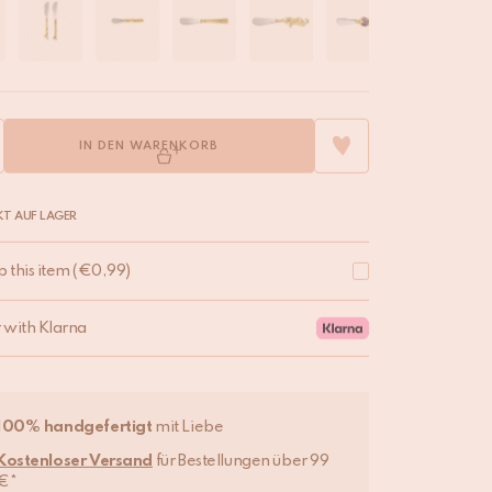
IN DEN WARENKORB
T AUF LAGER
p this item
(
€
0,99
)
r with Klarna
100% handgefertigt
mit Liebe
Kostenloser Versand
für Bestellungen über 99
€*