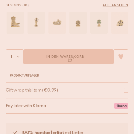
DESIGNS (18)
ALLE ANSEHEN
IN DEN WARENKORB
PRODUKT AUF LAGER
Gift wrap this item
(
€
0,99
)
Pay later with Klarna
100% handgefertigt
mit Liebe