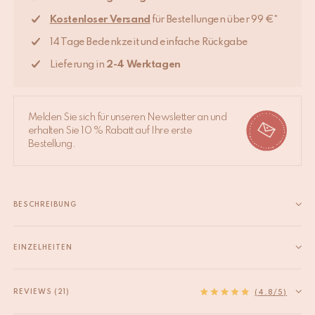
Kostenloser Versand
für Bestellungen über 99 €*
14 Tage Bedenkzeit und einfache Rückgabe
Lieferung in
2-4 Werktagen
Melden Sie sich für unseren Newsletter an und
erhalten Sie 10 % Rabatt auf Ihre erste
Bestellung.
BESCHREIBUNG
Dieser süße Marie Koralle Memohalter ist da, um deine
Erinnerungen zu präsentieren oder deine nächste Dinner Party
EINZELHEITEN
aufzuwerten, indem du sie für deine Tischkarten verwendest.
EAN
8720598645514
Diese Kartenhalter werden in Indien von Hand gefertigt. Jeder
HS code
74198090
REVIEWS (21)
(4.8/5)
Artikel ist ein Unikat, weshalb es...
Origin
Indien
Mehr lesen