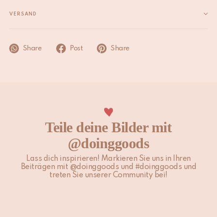
Material
Recyceltes messing
VERSAND
Produktabmessungen
6 x 3,8 x 2 cm
Wir bemühen uns, den Artikel innerhalb von 1 bis 2 Werktagen
zu versenden, wenn er auf Lager ist. Bei Bestellungen, die an
Share
Post
Share
Wochenenden oder Feiertagen aufgegeben werden, beginnt
die Bearbeitung am nächsten Werktag. Feiertage und
Spitzenverkaufszeiten können den Zeitrahmen für den
Versand beeinflussen.
Bitte beachte, dass Nicht-EU-Kunden für Einfuhrzölle, lokale
Steuern und Gebühren verantwortlich sind.
Teile deine Bilder mit
@doinggoods
Für weitere Informationen besuche unsere Seite
Versand &
Lieferung
.
Lass dich inspirieren! Markieren Sie uns in Ihren
Beiträgen mit @doinggoods und #doinggoods und
treten Sie unserer Community bei!