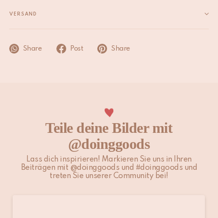
Origin
Indien
VERSAND
Maße
5.5 x 2.5 x 2.5 cm
Wir bemühen uns, den Artikel innerhalb von 1 bis 2 Werktagen
zu versenden, wenn er auf Lager ist. Bei Bestellungen, die an
Share
Post
Share
Wochenenden oder Feiertagen aufgegeben werden, beginnt
die Bearbeitung am nächsten Werktag. Feiertage und
Spitzenverkaufszeiten können den Zeitrahmen für den
Versand beeinflussen.
Bitte beachte, dass Nicht-EU-Kunden für Einfuhrzölle, lokale
Steuern und Gebühren verantwortlich sind.
Teile deine Bilder mit
@doinggoods
Für weitere Informationen besuche unsere Seite
Versand &
Lieferung
.
Lass dich inspirieren! Markieren Sie uns in Ihren
Beiträgen mit @doinggoods und #doinggoods und
treten Sie unserer Community bei!