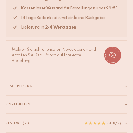
Kostenloser Versand
für Bestellungen über 99 €*
14 Tage Bedenkzeit und einfache Rückgabe
Lieferung in
2-4 Werktagen
Melden Sie sich für unseren Newsletter an und
erhalten Sie 10 % Rabatt auf Ihre erste
Bestellung.
BESCHREIBUNG
Dieser süße Kartenhalter ist da, um deine Erinnerungen zu
präsentieren oder deine nächste Dinner Party aufzuwerten,
EINZELHEITEN
indem du sie für deine Tischkarten verwendest. Diese
EAN
8720598641042
Kartenhalter werden in Indien von Hand gefertigt. Jeder
HS code
74198090
REVIEWS (21)
(4.8/5)
Artikel ist ein Unikat, weshalb es zu leichten...
Material
Recyceltes messing
Mehr lesen