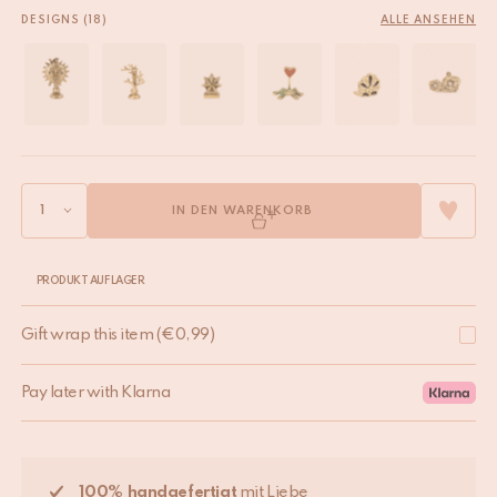
DESIGNS (18)
ALLE ANSEHEN
IN DEN WARENKORB
PRODUKT AUF LAGER
Gift wrap this item
(
€
0,99
)
Pay later with Klarna
100% handgefertigt
mit Liebe