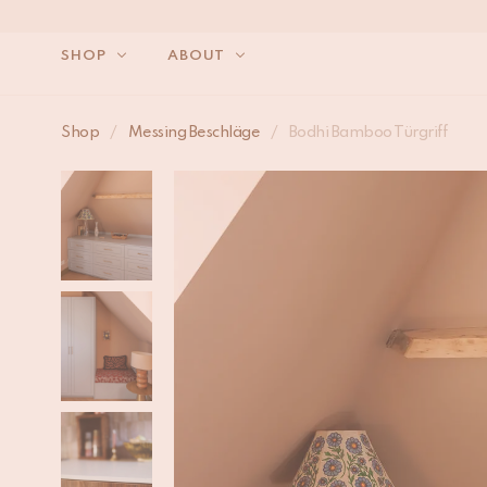
SHOP
ABOUT
WIR 
Shop
/
Messing Beschläge
/
Bodhi Bamboo Türgriff