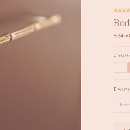
Bodh
€
24,50
GRÖSSE
S
Erwartet