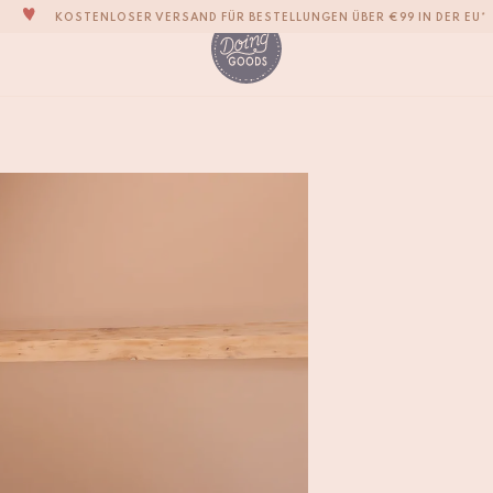
KOSTENLOSER VERSAND FÜR BESTELLUNGEN ÜBER €99 IN DER EU*
DIE LIEBENSWERTESTE WOHNACCESSOIRE-MARKE DER WELT
ZU 100% MIT LIEBE VON HAND GEFERTIGT
VERPFLICHTEN UNS, DEINE ARTIKEL INNERHALB VON 1 BIS 2 WERKTAGEN ZU
Bodhi Bamboo Türgri
UNSERE NEUE KOLLEKTION SARI SARI IST JETZT ERHÄLTLICH!
€
24,50
WIR SIND STOLZ, B CORP ZERTIFIZIERT ZU SEIN!
KOSTENLOSER VERSAND FÜR BESTELLUNGEN ÜBER €99 IN DER EU*