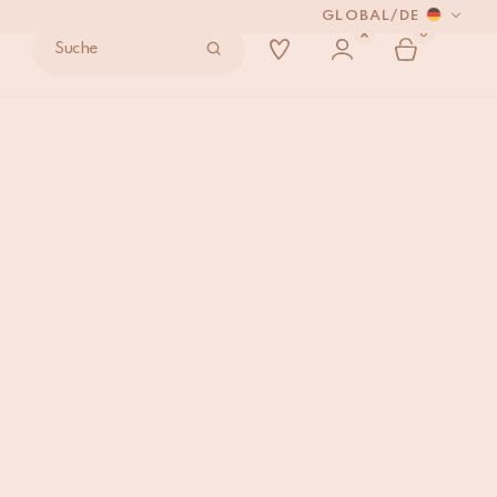
GLOBAL
/
DE
0
Suche
 VERSENDEN.
ff
IN DEN WARENKORB