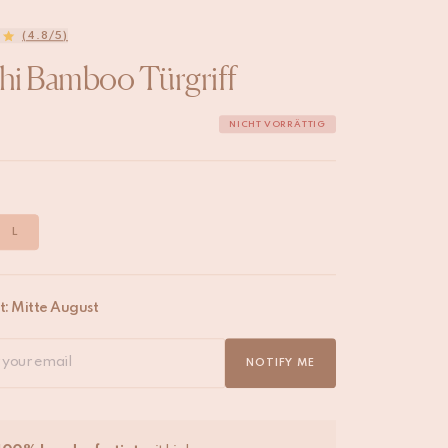
(4.8/5)
i Bamboo Türgriff
NICHT VORRÄTTIG
:
L
: Mitte August
NOTIFY ME