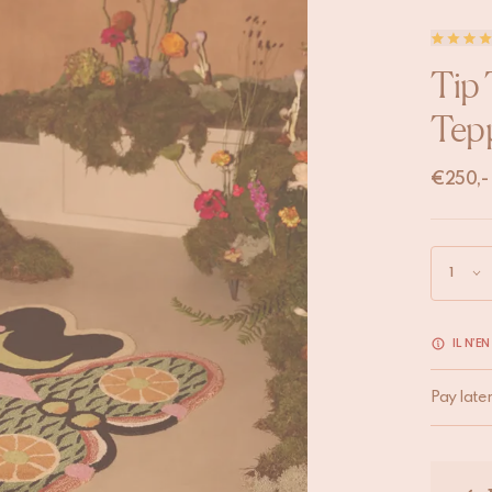
Tip 
Tep
€
250,-
IL N’E
Pay late