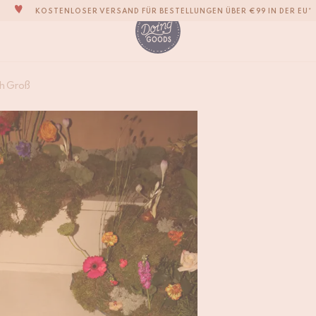
DIE LIEBENSWERTESTE WOHNACCESSOIRE-MARKE DER WELT
ZU 100% MIT LIEBE VON HAND GEFERTIGT
VERPFLICHTEN UNS, DEINE ARTIKEL INNERHALB VON 1 BIS 2 WERKTAGEN ZU
Tip Top Tiger Schme
UNSERE NEUE KOLLEKTION SARI SARI IST JETZT ERHÄLTLICH!
ch Groß
€
250,-
WIR SIND STOLZ, B CORP ZERTIFIZIERT ZU SEIN!
KOSTENLOSER VERSAND FÜR BESTELLUNGEN ÜBER €99 IN DER EU*