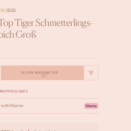
(5/5)
Top Tiger Schmetterlings-
pich Groß
IN DEN WARENKORB
N RESTE PLUS QUE 5
r with Klarna