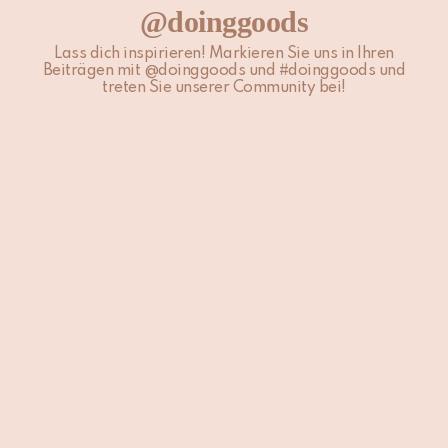
@doinggoods
Für weitere Informationen besuche unsere Seite
Versand &
Lieferung
.
Lass dich inspirieren! Markieren Sie uns in Ihren
Beiträgen mit @doinggoods und #doinggoods und
treten Sie unserer Community bei!