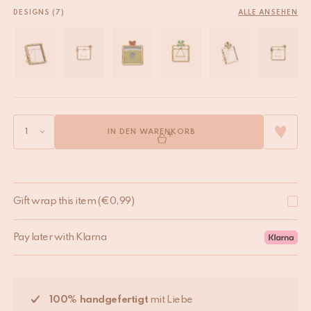
DESIGNS (7)
ALLE ANSEHEN
IN DEN WARENKORB
Gift wrap this item
(
€
0,99
)
Pay later with Klarna
100% handgefertigt
mit Liebe