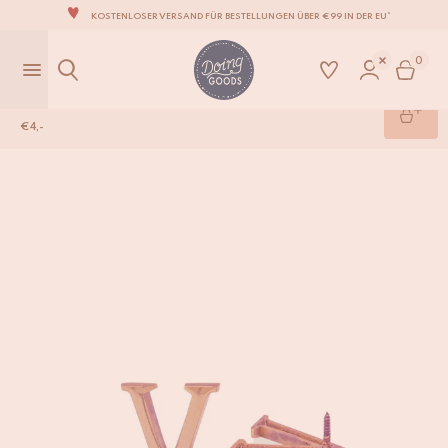
KOSTENLOSER VERSAND FÜR BESTELLUNGEN ÜBER €99 IN DER EU*
DIE LIEBENSWERTESTE WOHNACCESSOIRE-MARKE DER WELT
0
ZU 100% MIT LIEBE VON HAND GEFERTIGT
Messingbuchstabe kupfer V
WIR VERPFLICHTEN UNS, DEINE ARTIKEL INNERHALB VON 1 BIS 2 WERKTAGEN ZU
VERSENDEN.
€
4,-
UNSERE NEUE KOLLEKTION SARI SARI IST JETZT ERHÄLTLICH!
Shop
/
Dekoration
/
Messingbuchstabe kupfer V
WIR SIND STOLZ, B CORP ZERTIFIZIERT ZU SEIN!
KOSTENLOSER VERSAND FÜR BESTELLUNGEN ÜBER €99 IN DER EU*