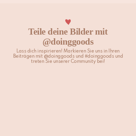
Versand beeinflussen.
Bitte beachte, dass Nicht-EU-Kunden für Einfuhrzölle, lokale
Steuern und Gebühren verantwortlich sind.
Teile deine Bilder mit
@doinggoods
Für weitere Informationen besuche unsere Seite
Versand &
Lieferung
.
Lass dich inspirieren! Markieren Sie uns in Ihren
Beiträgen mit @doinggoods und #doinggoods und
treten Sie unserer Community bei!