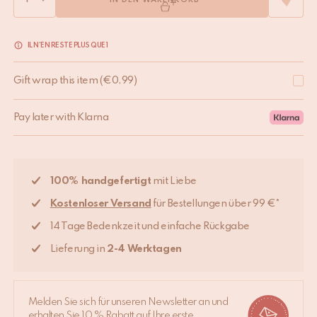
IN DEN WARENKORB
IL N’EN RESTE PLUS QUE 1
Gift wrap this item
(
€
0,99
)
Pay later with Klarna
100% handgefertigt
mit Liebe
Kostenloser Versand
für Bestellungen über 99 €*
14 Tage Bedenkzeit und einfache Rückgabe
Lieferung in
2-4 Werktagen
Melden Sie sich für unseren Newsletter an und
erhalten Sie 10 % Rabatt auf Ihre erste