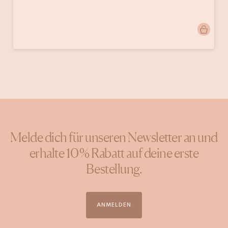
Beitrag
doinggoods
veröffentlicht
von
Melde dich für unseren Newsletter an und
erhalte 10 % Rabatt auf deine erste
Bestellung.
ANMELDEN