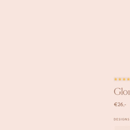
Glor
€
26,-
DESIGNS