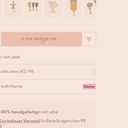
IN DEN WARENKORB
T AUF LAGER
p this item
(
€
0,99
)
r with Klarna
100% handgefertigt
mit Liebe
Kostenloser Versand
für Bestellungen über 99
€*