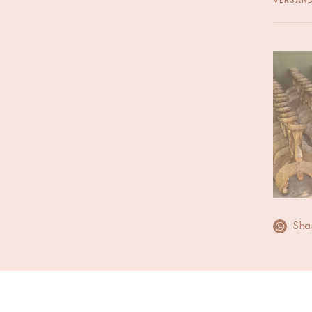
VERSAN
Wir bemü
Werktage
Bestell
aufgege
Werktag.
Zeitrahm
Bitte be
Steuern 
Für weit
Lieferu
Sha