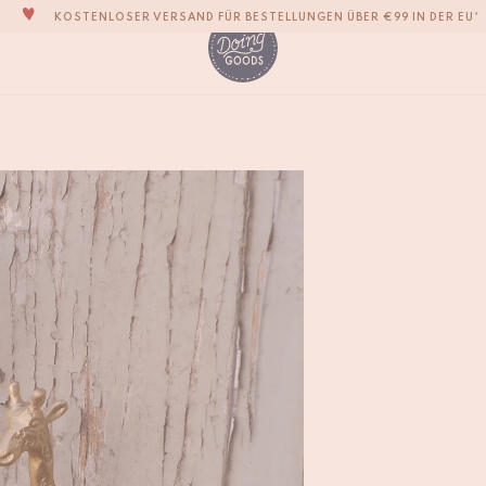
KOSTENLOSER VERSAND FÜR BESTELLUNGEN ÜBER €99 IN DER EU*
DIE LIEBENSWERTESTE WOHNACCESSOIRE-MARKE DER WELT
ZU 100% MIT LIEBE VON HAND GEFERTIGT
VERPFLICHTEN UNS, DEINE ARTIKEL INNERHALB VON 1 BIS 2 WERKTAGEN ZU
Gloria Baby Giraffe
€
26,-
UNSERE NEUE KOLLEKTION SARI SARI IST JETZT ERHÄLTLICH!
WIR SIND STOLZ, B CORP ZERTIFIZIERT ZU SEIN!
KOSTENLOSER VERSAND FÜR BESTELLUNGEN ÜBER €99 IN DER EU*