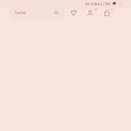
GLOBAL
/
DE
0
Suche
 VERSENDEN.
 Haken
IN DEN WARENKORB