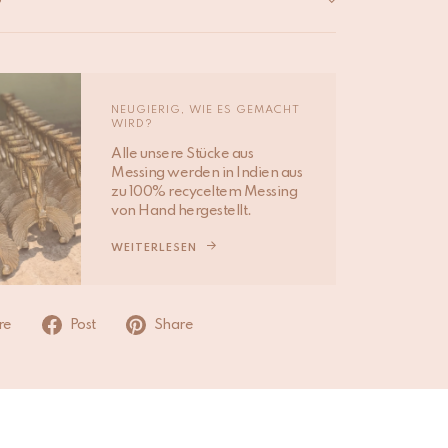
D
hen uns, den Artikel innerhalb von 1 bis 2
n zu versenden, wenn er auf Lager ist. Bei
ungen, die an Wochenenden oder Feiertagen
ben werden, beginnt die Bearbeitung am nächsten
NEUGIERIG, WIE ES GEMACHT
WIRD?
 Feiertage und Spitzenverkaufszeiten können den
en für den Versand beeinflussen.
Alle unsere Stücke aus
Messing werden in Indien aus
zu 100% recyceltem Messing
achte, dass Nicht-EU-Kunden für Einfuhrzölle, lokale
von Hand hergestellt.
und Gebühren verantwortlich sind.
WEITERLESEN
ere Informationen besuche unsere Seite
Versand &
ng
.
re
Post
Share