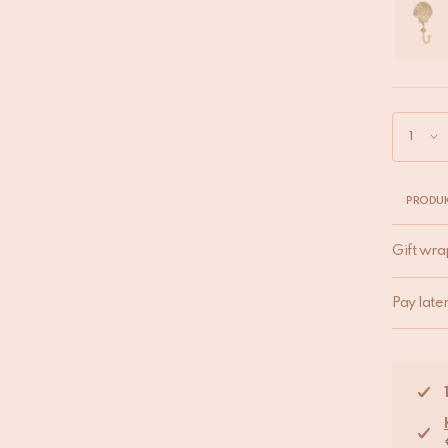
PRODUK
Gift wra
Pay late