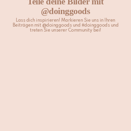
Teile deine Bilder mit
@doinggoods
Für weitere Informationen besuche unsere Seite
Versand &
Lieferung
.
Lass dich inspirieren! Markieren Sie uns in Ihren
Beiträgen mit @doinggoods und #doinggoods und
treten Sie unserer Community bei!