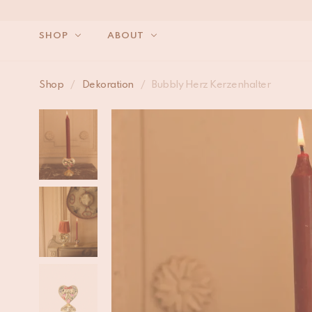
SHOP
ABOUT
WIR 
Shop
/
Dekoration
/
Bubbly Herz Kerzenhalter