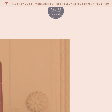
KOSTENLOSER VERSAND FÜR BESTELLUNGEN ÜBER €99 IN DER EU*
DIE LIEBENSWERTESTE WOHNACCESSOIRE-MARKE DER WELT
ZU 100% MIT LIEBE VON HAND GEFERTIGT
VERPFLICHTEN UNS, DEINE ARTIKEL INNERHALB VON 1 BIS 2 WERKTAGEN ZU
Bubbly Herz Kerzenh
€
75,-
UNSERE NEUE KOLLEKTION SARI SARI IST JETZT ERHÄLTLICH!
WIR SIND STOLZ, B CORP ZERTIFIZIERT ZU SEIN!
KOSTENLOSER VERSAND FÜR BESTELLUNGEN ÜBER €99 IN DER EU*