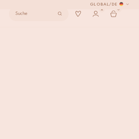
GLOBAL
/
DE
0
Suche
 VERSENDEN.
alter
IN DEN WARENKORB