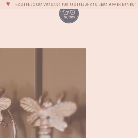
DIE LIEBENSWERTESTE WOHNACCESSOIRE-MARKE DER WELT
ZU 100% MIT LIEBE VON HAND GEFERTIGT
VERPFLICHTEN UNS, DEINE ARTIKEL INNERHALB VON 1 BIS 2 WERKTAGEN ZU
Bienenkönigin Möbel
UNSERE NEUE KOLLEKTION SARI SARI IST JETZT ERHÄLTLICH!
€
12,-
WIR SIND STOLZ, B CORP ZERTIFIZIERT ZU SEIN!
KOSTENLOSER VERSAND FÜR BESTELLUNGEN ÜBER €99 IN DER EU*