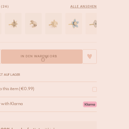
 (26)
ALLE ANSEHEN
IN DEN WARENKORB
T AUF LAGER
p this item
(
€
0,99
)
r with Klarna