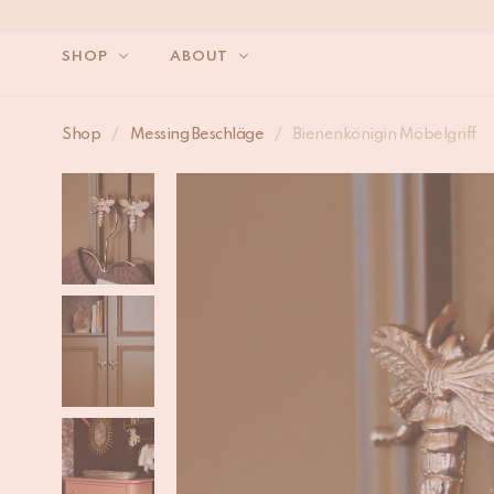
SHOP
ABOUT
WIR 
Shop
/
Messing Beschläge
/
Bienenkönigin Möbelgriff