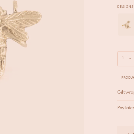
DESIGNS
PRODUK
Gift wra
Pay late