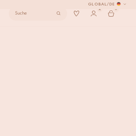
GLOBAL
/
DE
0
Suche
 VERSENDEN.
griff
IN DEN WARENKORB