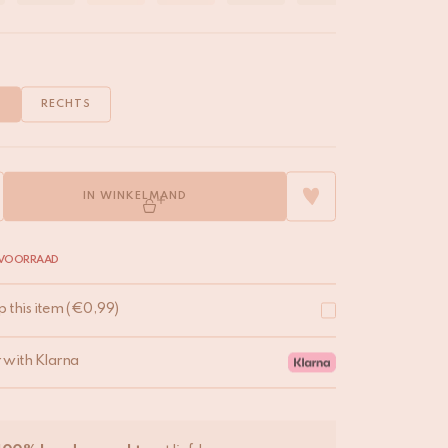
S
RECHTS
IN WINKELMAND
 VOORRAAD
p this item
(
€
0,99
)
r with Klarna