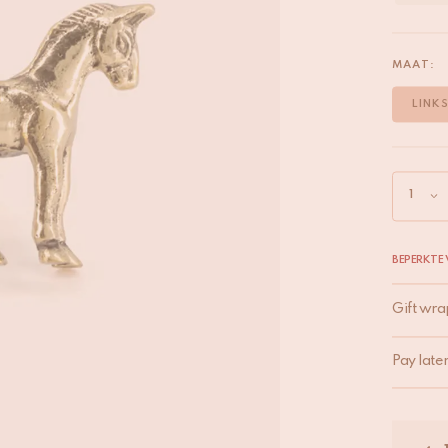
MAAT:
LINK
BEPERKTE
Gift wra
Pay late