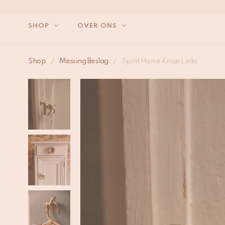
SHOP
OVER ONS
Shop
/
Messing Beslag
/
Spirit Horse Knop Links