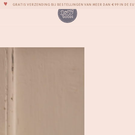
GRATIS VERZENDING BIJ BESTELLINGEN VAN MEER DAN €99 IN DE EU
EEN SCHATKIST VOL IMPERFECTE EN LEUKE WOONACCESSOIRES
WE STREVEN ERNAAR JE ITEMS BINNEN 1 TOT 2 WERKDAGEN TE VERZE
AL ONZE PRODUCTEN ZIJN 100% HANDGEMAAKT
Spirit Horse Knop Li
ONZE NIEUWE COLLECTIE SARI SARI IS NU VERKRIJGBAAR!
€
16,-
WIJ ZIJN TROTS OP ONZE B CORP-CERTIFICERING!
GRATIS VERZENDING BIJ BESTELLINGEN VAN MEER DAN €99 IN DE EU