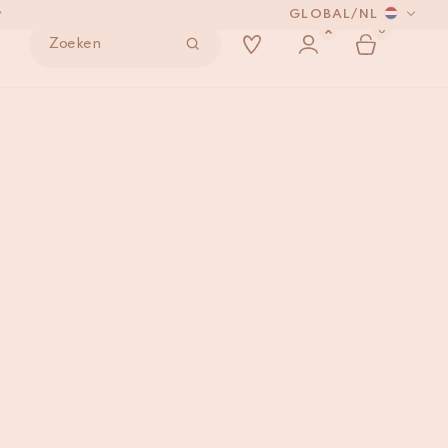
*
GLOBAL
/
NL
0
Zoeken
NDEN
nks
IN WINKELMAND
*