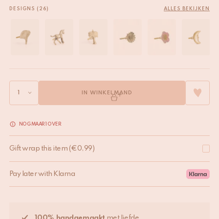
DESIGNS (26)
ALLES BEKIJKEN
IN WINKELMAND
NOG MAAR 1 OVER
Gift wrap this item
(
€
0,99
)
Pay later with Klarna
100% handgemaakt
met liefde