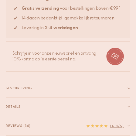
Gratis verzending
voor bestellingen boven €99*
14 dagen bedenktijd, gemakkelijk retourneren
Levering in
2-4 werkdagen
Schrijf je in voor onze nieuwsbrief en ontvang
10% korting op je eerste bestelling.
BESCHRIJVING
Geef je meubels een verfijnde en stijlvolle upgrade met de
Faye Bloem Kastknop Roze. Deze prachtige kastknop is ideaal
DETAILS
voor IKEA Pax kasten, dressoirs, ladekasten of andere meubels.
EAN
8720598647020
Met een elegant roze bloemenontwerp en subtiele groene
HS code
83024900
REVIEWS (36)
(4.8/5)
details voegt het een...
Material
Gerecycled messing
Lees meer