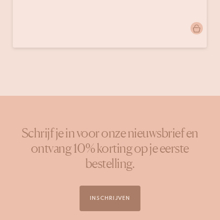
Bericht
marieleinterior
gepubliceerd
door
Schrijf je in voor onze nieuwsbrief en
ontvang 10% korting op je eerste
bestelling.
INSCHRIJVEN