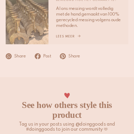
BENIEUWD HOE HET GEMAAKT IS?
bestellingen de volgende werkdag verwerkt. Feestdagen en
Al ons messing wordt volledig
andere piekmomenten kunnen bovengenoemde tijdslijnen
met de hand gemaakt van 100%
beïnvloeden.
gerecycled messing volgens oude
methoden.
Houd er rekening mee dat niet-EU-klanten zelf
verantwoordelijk zijn voor eventuele invoerrechten, lokale
LEES MEER
belastingen en toeslagen.
Share
Post
Share
Bekijk onze
Verzenden & Bezorgen
pagina voor meer
informatie.
See how others style this
product
Tag us in your posts using @doinggoods and
#doinggoods to join our community 🫶