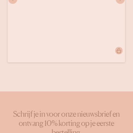
Bericht
homeby.lis
gepubliceerd
door
Schrijf je in voor onze nieuwsbrief en
ontvang 10% korting op je eerste
bestelling.