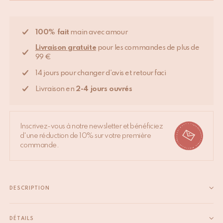
100% fait
main avec amour
Livraison gratuite
pour les commandes de plus de
99 €
14 jours pour changer d'avis et retour faci
Livraison en
2-4 jours ouvrés
Inscrivez-vous à notre newsletter et bénéficiez
d'une réduction de 10% sur votre première
commande.
DESCRIPTION
Découvrez notre Plaid Dani Double imprimé à la main et son
joli sac fourre-tout assorti. Fabriqués à la main avec le plus
DÉTAILS