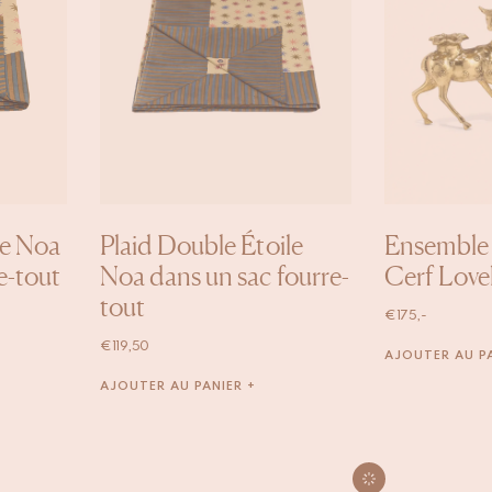
le Noa
Plaid Double Étoile
Ensemble 
e-tout
Noa dans un sac fourre-
Cerf Love
tout
€
175,-
€
119,50
AJOUTER AU PA
AJOUTER AU PANIER +