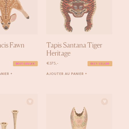
ncis Fawn
Tapis Santana Tiger
Heritage
€
375,-
BEST-SELLER
BEST-SELLER
NIER +
AJOUTER AU PANIER +