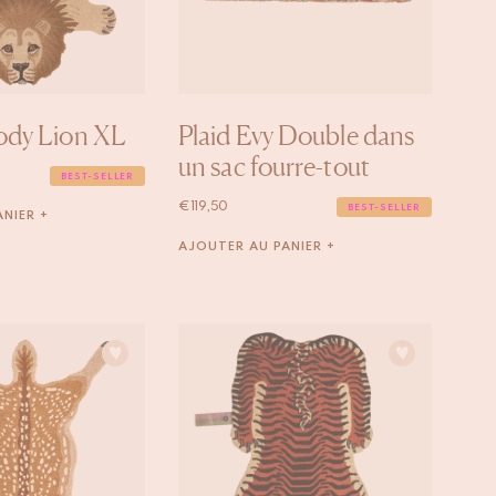
ody Lion XL
Plaid Evy Double dans
un sac fourre-tout
BEST-SELLER
€
119,50
BEST-SELLER
NIER +
AJOUTER AU PANIER +