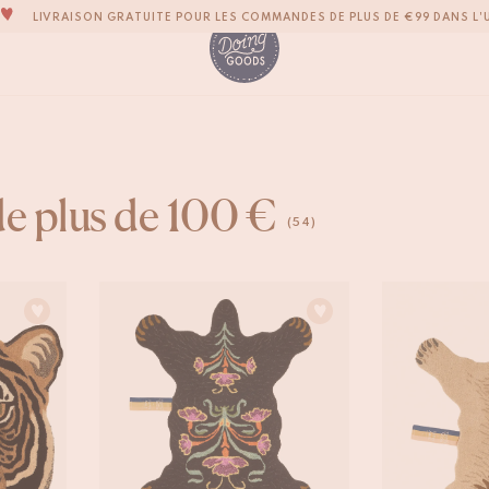
LIVRAISON GRATUITE POUR LES COMMANDES DE PLUS DE €99 DANS L'
LA MARQUE D’ACCESSOIRES POUR LA MAISON LA PLUS ADORABLE DU M
TOUS NOS PRODUITS SONT 100 % FAITS À LA MAIN
NOUS NOUS ENGAGEONS À EXPÉDIER VOS ARTICLES SOUS 1 À 2 JOURS OU
NOTRE NOUVELLE COLLECTION SARI SARI EST ENFIN DISPONIBLE !
OUS SOMMES FIERS D'ÊTRE CERTIFIÉS B CORP!
e plus de 100 €
LIVRAISON GRATUITE POUR LES COMMANDES DE PLUS DE €99 DANS L'
(54)