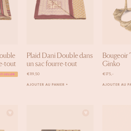
Double
Plaid Dani Double dans
Bougeoir 
e-tout
un sac fourre-tout
Ginko
€
119,50
€
175,-
ST-SELLER
AJOUTER AU PANIER +
AJOUTER AU PA