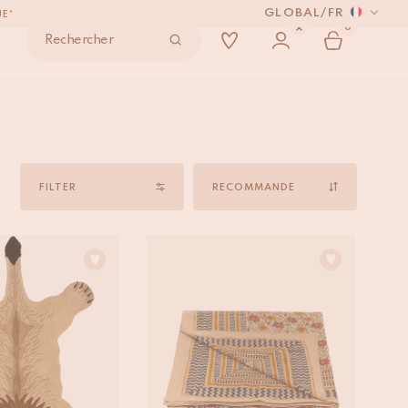
GLOBAL
/
FR
UE*
0
Rechercher
ONDE
VRÉS.
Sort
UE*
by
FILTER