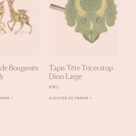
de Bougeoirs
Tapis Tête Triceratop
ly
Dino Large
€
185,-
NIER +
AJOUTER AU PANIER +