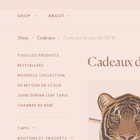
SHOP
ABOUT
Shop
/
Cadeaux
/
Cadeaux de plus de 100 €
TOUS LES PRODUITS
Cadeaux d
BESTSELLERS
NOUVELLE COLLECTION
DE RETOUR EN STOCK
JOHN DERIAN LEAF TAPIS
CHAMBRE DE BÉBÉ
TAPIS
BOUTONS ET CROCHETS