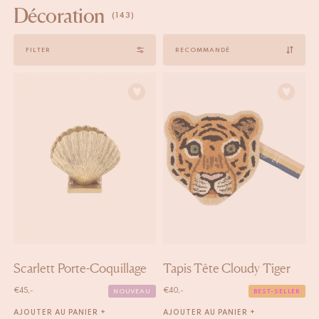
Décoration
(143)
Sort
FILTER
by
Scarlett Porte-Coquillage
Tapis Tête Cloudy Tiger
€
45,-
€
40,-
NOUVEAU
BEST-SELLER
AJOUTER AU PANIER +
AJOUTER AU PANIER +