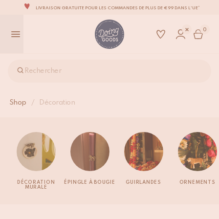
LIVRAISON GRATUITE POUR LES COMMANDES DE PLUS DE €99 DANS L'UE*
LA MARQUE D’ACCESSOIRES POUR LA MAISON LA PLUS ADORABLE DU MONDE
0
TOUS NOS PRODUITS SONT 100 % FAITS À LA MAIN
NOUS NOUS ENGAGEONS À EXPÉDIER VOS ARTICLES SOUS 1 À 2 JOURS OUVRÉS.
NOTRE NOUVELLE COLLECTION SARI SARI EST ENFIN DISPONIBLE !
Rechercher
OUS SOMMES FIERS D'ÊTRE CERTIFIÉS B CORP!
LIVRAISON GRATUITE POUR LES COMMANDES DE PLUS DE €99 DANS L'UE*
Shop
/
Décoration
DÉCORATION
ÉPINGLE À BOUGIE
GUIRLANDES
ORNEMENTS
MURALE