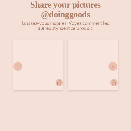
Share your pictures
@doinggoods
Laissez-vous inspirer! Voyez comment les
autres stylisent ce produit.
Publication
alienstrating
Publication
townview_home
Pu
th
publiée
publiée
pu
par
par
pa