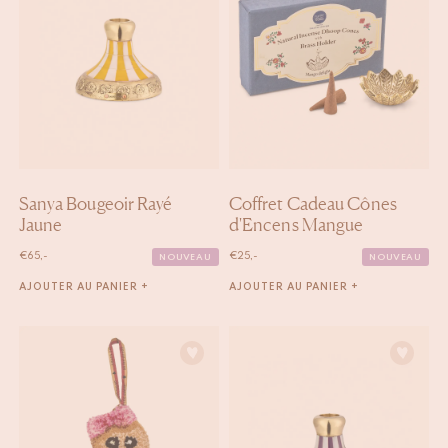
Sanya Bougeoir Rayé
Coffret Cadeau Cônes
Jaune
d'Encens Mangue
€
65,-
€
25,-
NOUVEAU
NOUVEAU
AJOUTER AU PANIER +
AJOUTER AU PANIER +