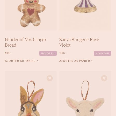
Pendentif Mrs Ginger
Sanya Bougeoir Rayé
Bread
Violet
€
15,-
€
65,-
NOUVEAU
NOUVEAU
AJOUTER AU PANIER +
AJOUTER AU PANIER +