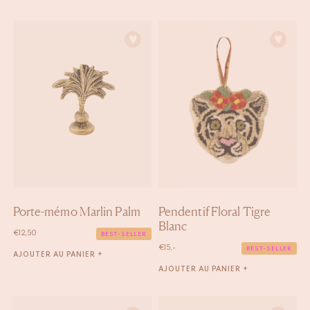
Porte-mémo Marlin Palm
Pendentif Floral Tigre
Blanc
€
12,50
BEST-SELLER
€
15,-
BEST-SELLER
AJOUTER AU PANIER +
AJOUTER AU PANIER +