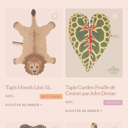
Tapis Moody Lion XL
Tapis Garden Feuille de
Croton par John Derian
€
695,-
BEST-SELLER
€
475,-
NOUVEAU
AJOUTER AU PANIER +
AJOUTER AU PANIER +