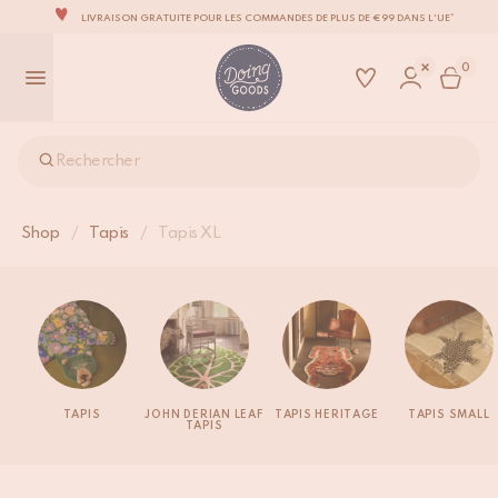
LIVRAISON GRATUITE POUR LES COMMANDES DE PLUS DE €99 DANS L'UE*
LA MARQUE D’ACCESSOIRES POUR LA MAISON LA PLUS ADORABLE DU MONDE
0
TOUS NOS PRODUITS SONT 100 % FAITS À LA MAIN
NOUS NOUS ENGAGEONS À EXPÉDIER VOS ARTICLES SOUS 1 À 2 JOURS OUVRÉS.
NOTRE NOUVELLE COLLECTION SARI SARI EST ENFIN DISPONIBLE !
Rechercher
OUS SOMMES FIERS D'ÊTRE CERTIFIÉS B CORP!
LIVRAISON GRATUITE POUR LES COMMANDES DE PLUS DE €99 DANS L'UE*
Shop
/
Tapis
/
Tapis XL
TAPIS
JOHN DERIAN LEAF
TAPIS HERITAGE
TAPIS SMALL
TAPIS