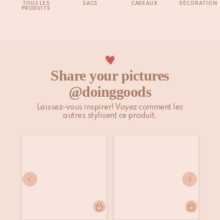
TOUS LES
SACS
CADEAUX
DÉCORATION
PRODUITS
Share your pictures
@doinggoods
Laissez-vous inspirer! Voyez comment les
autres stylisent ce produit.
Publication
caitlindevisser
Publication
lysiane_maison.marcel
Pu
to
publiée
publiée
pu