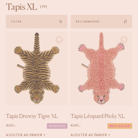
Tapis XL
(19)
Sort
FILTER
by
Tapis Drowsy Tigre XL
Tapis Léopard Pinky XL
€
695,-
€
695,-
NOUVEAU
BEST-SELLER
AJOUTER AU PANIER +
AJOUTER AU PANIER +