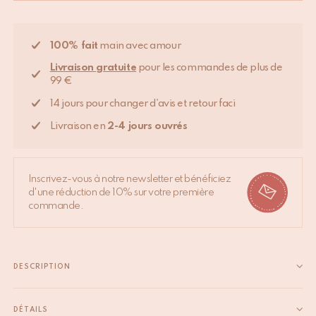
100% fait
main avec amour
Livraison gratuite
pour les commandes de plus de
99 €
14 jours pour changer d'avis et retour faci
Livraison en
2-4 jours ouvrés
Inscrivez-vous à notre newsletter et bénéficiez
d'une réduction de 10% sur votre première
commande.
DESCRIPTION
Ce plaid Maharadja est imprimé à la main avec des blocs de
bois sculptés et s’adapte à différents usages. Déposez-le sur
DÉTAILS