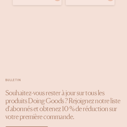
publiée
publiée
pu
par
par
pa
BULLETIN
Souhaitez-vous rester à jour sur tous les
produits Doing Goods ? Rejoignez notre liste
d'abonnés et obtenez 10 % de réduction sur
votre première commande.