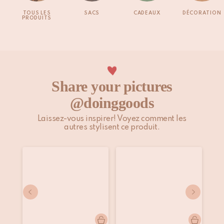
TOUS LES
SACS
CADEAUX
DÉCORATION
PRODUITS
Share your pictures
@doinggoods
Laissez-vous inspirer! Voyez comment les
autres stylisent ce produit.
Publication
pics.by.akosua
Publication
tools.tears.and.tantrums
Pu
@p