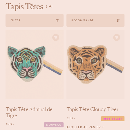
Tapis Têtes
(14)
Sort
FILTER
by
Tapis Tête Admiral de
Tapis Tête Cloudy Tiger
Tigre
€
40,-
BEST-SELLER
€
40,-
NOUVEAU
AJOUTER AU PANIER +