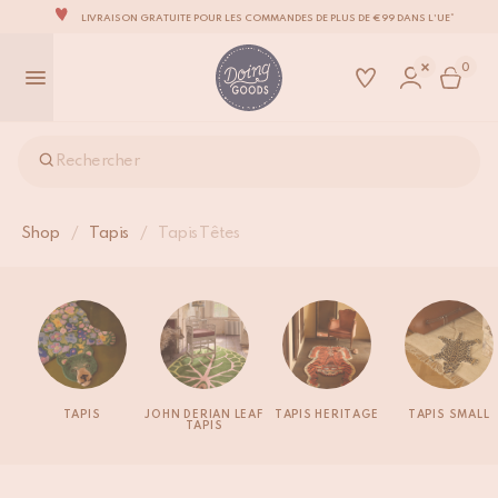
LIVRAISON GRATUITE POUR LES COMMANDES DE PLUS DE €99 DANS L'UE*
LA MARQUE D’ACCESSOIRES POUR LA MAISON LA PLUS ADORABLE DU MONDE
0
TOUS NOS PRODUITS SONT 100 % FAITS À LA MAIN
NOUS NOUS ENGAGEONS À EXPÉDIER VOS ARTICLES SOUS 1 À 2 JOURS OUVRÉS.
NOTRE NOUVELLE COLLECTION SARI SARI EST ENFIN DISPONIBLE !
Rechercher
OUS SOMMES FIERS D'ÊTRE CERTIFIÉS B CORP!
LIVRAISON GRATUITE POUR LES COMMANDES DE PLUS DE €99 DANS L'UE*
Shop
/
Tapis
/
Tapis Têtes
TAPIS
JOHN DERIAN LEAF
TAPIS HERITAGE
TAPIS SMALL
TAPIS