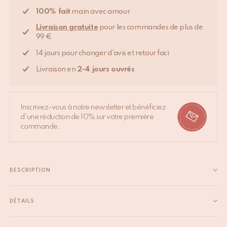
100% fait
main avec amour
Livraison gratuite
pour les commandes de plus de
99 €
14 jours pour changer d'avis et retour faci
Livraison en
2-4 jours ouvrés
Inscrivez-vous à notre newsletter et bénéficiez
d'une réduction de 10% sur votre première
commande.
DESCRIPTION
Lampe Myra Large en Soie Sami Verte – Élégance
intemporelle pour votre intérieur Ajoutez une touche de
DÉTAILS
raffinement à votre décoration avec la Lampe Myra Grand
EAN
8720598647570
Modèle en Soie Sami Verte. Cette lampe à poser, issue de la