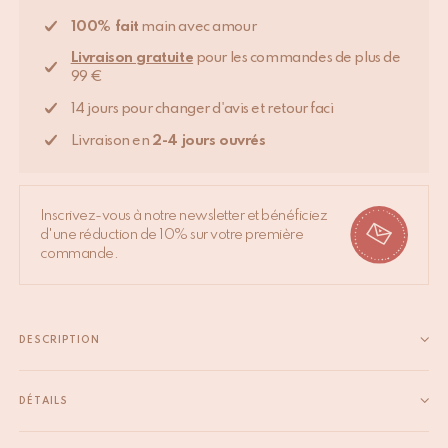
100% fait
main avec amour
Livraison gratuite
pour les commandes de plus de
99 €
14 jours pour changer d'avis et retour faci
Livraison en
2-4 jours ouvrés
Inscrivez-vous à notre newsletter et bénéficiez
d'une réduction de 10% sur votre première
commande.
DESCRIPTION
Apportez une élégance intemporelle à votre intérieur avec la
Lampe Myra Grande en Soie et Viscose Sauge. Conçue avec un
DÉTAILS
luxueux mélange de soie et viscose, cette lampe chic se
EAN
8720598646740
distingue par sa finition plissée douce et son ton vert...