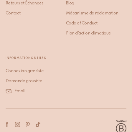
AIDE & CONTACT
À PROPOS
FAQ
Notre Histoire
Expédition et Livraison
Comment s’est fait
Retours et Échanges
Blog
Contact
Mécanisme de réclamation
Code of Conduct
Plan d’action climatique
INFORMATIONS UTILES
Connexion grossiste
Demande grossiste
Email