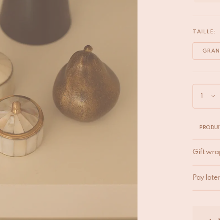
TAILLE:
GRAN
PRODUI
Gift wra
Pay late