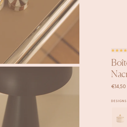
Boît
Nac
€
14,50
DESIGNS 