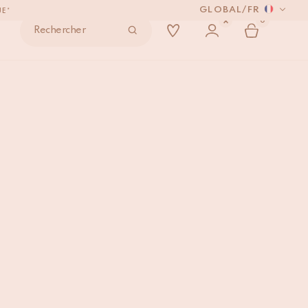
UE*
GLOBAL
/
FR
0
ONDE
Rechercher
VRÉS.
ey Petite Nacrée
AJOUTER AU PANIER
UE*