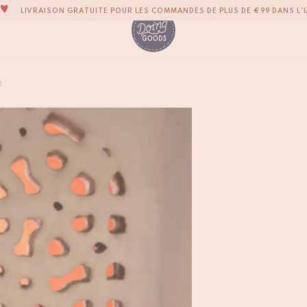
LIVRAISON GRATUITE POUR LES COMMANDES DE PLUS DE €99 DANS L'
LA MARQUE D’ACCESSOIRES POUR LA MAISON LA PLUS ADORABLE DU M
TOUS NOS PRODUITS SONT 100 % FAITS À LA MAIN
NOUS NOUS ENGAGEONS À EXPÉDIER VOS ARTICLES SOUS 1 À 2 JOURS OU
Boîte de Cirque Bail
e
NOTRE NOUVELLE COLLECTION SARI SARI EST ENFIN DISPONIBLE !
€
14,50
OUS SOMMES FIERS D'ÊTRE CERTIFIÉS B CORP!
LIVRAISON GRATUITE POUR LES COMMANDES DE PLUS DE €99 DANS L'