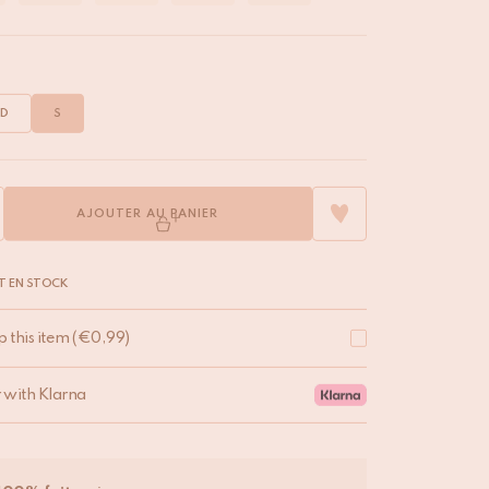
D
S
AJOUTER AU PANIER
T EN STOCK
p this item
(
€
0,99
)
r with Klarna