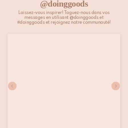
@doinggoods
Pour plus d’informations, veuillez consulter notre page
Expédition & Livraison
.
Laissez-vous inspirer! Taguez-nous dans vos
messages en utilisant @doinggoods et
#doinggoods et rejoignez notre communauté!