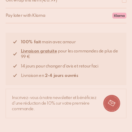
Gift wrap this item
(
€
0,99
)
Pay later with Klarna
100% fait
main avec amour
Livraison gratuite
pour les commandes de plus de
99 €
14 jours pour changer d'avis et retour faci
Livraison en
2-4 jours ouvrés
Inscrivez-vous à notre newsletter et bénéficiez
d'une réduction de 10% sur votre première
commande.