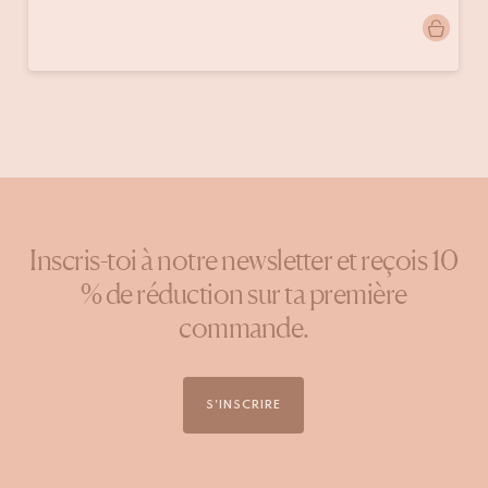
Publication
emmamango
publiée
par
Inscris-toi à notre newsletter et reçois 10
% de réduction sur ta première
commande.
S'INSCRIRE