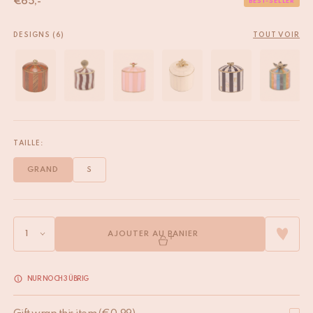
€
65,-
BEST-SELLER
DESIGNS (6)
TOUT VOIR
TAILLE:
GRAND
S
AJOUTER AU PANIER
NUR NOCH 3 ÜBRIG