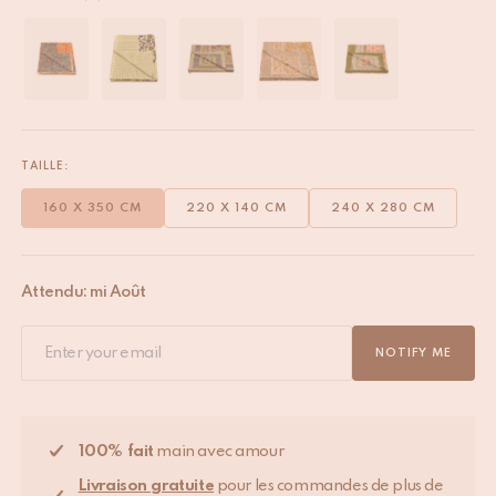
TAILLE:
160 X 350 CM
220 X 140 CM
240 X 280 CM
Attendu: mi Août
NOTIFY ME
100% fait
main avec amour
Livraison gratuite
pour les commandes de plus de