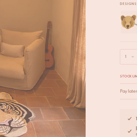
DESIGNS 
STOCK LIM
Pay late