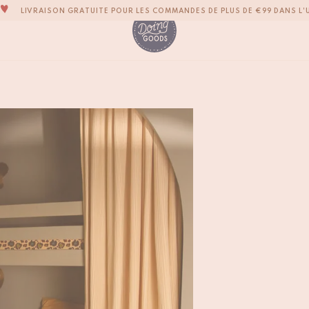
LA MARQUE D’ACCESSOIRES POUR LA MAISON LA PLUS ADORABLE DU M
TOUS NOS PRODUITS SONT 100 % FAITS À LA MAIN
NOUS NOUS ENGAGEONS À EXPÉDIER VOS ARTICLES SOUS 1 À 2 JOURS OU
NOTRE NOUVELLE COLLECTION SARI SARI EST ENFIN DISPONIBLE !
Tapis Tête Rajah Tig
€
185,-
OUS SOMMES FIERS D'ÊTRE CERTIFIÉS B CORP!
LIVRAISON GRATUITE POUR LES COMMANDES DE PLUS DE €99 DANS L'