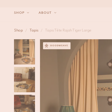
SHOP
ABOUT
Shop
/
Tapis
/
Tapis Tête Rajah Tiger Large
GOODWEAVE