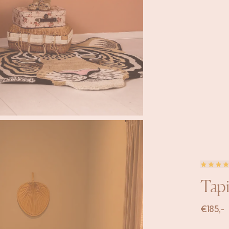
Tapi
€
185,-