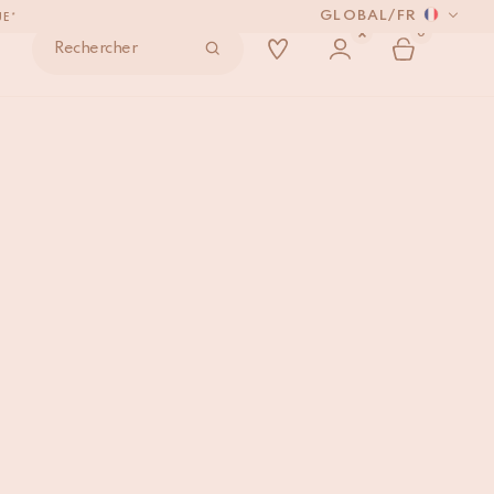
GLOBAL
/
FR
ONDE
0
Rechercher
VRÉS.
er Large
AJOUTER AU PANIER
UE*