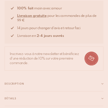
100% fait
main avec amour
Livraison gratuite
pour les commandes de plus de
99 €
14 jours pour changer d'avis et retour faci
Livraison en
2-4 jours ouvrés
Inscrivez-vous à notre newsletter et bénéficiez
d'une réduction de 10% sur votre première
commande.
DESCRIPTION
Présentation du Tapis Moody Lion XL, le majestueux roi de la
savane africaine. Une addition précieuse à notre collection de
DÉTAILS
tapis Tapis Amis. Fabriqué à la main en Inde à partir de 100%