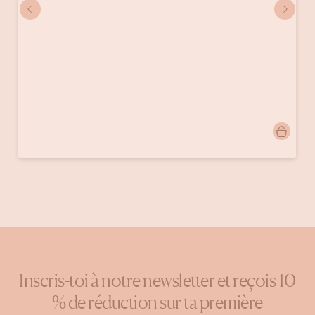
Publication
enzo.bastian
publiée
par
Inscris-toi à notre newsletter et reçois 10
% de réduction sur ta première