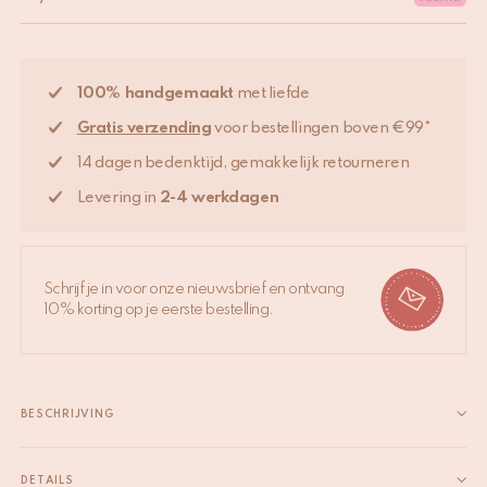
100% handgemaakt
met liefde
Gratis verzending
voor bestellingen boven €99*
14 dagen bedenktijd, gemakkelijk retourneren
Levering in
2-4 werkdagen
Schrijf je in voor onze nieuwsbrief en ontvang
10% korting op je eerste bestelling.
BESCHRIJVING
Dit mooie Rumi Plaid is volledig met hand gemaakt. Het is
geblokprint en oh zo veelzijdig. Leg het over je bed of bank of
DETAILS