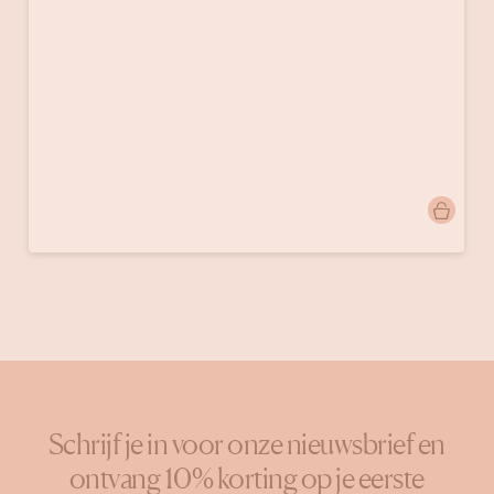
Bericht
lesoliviersdutaulisson
gepubliceerd
door
Schrijf je in voor onze nieuwsbrief en
ontvang 10% korting op je eerste