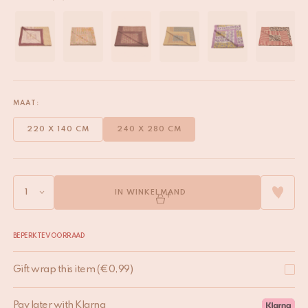
MAAT:
220 X 140 CM
240 X 280 CM
IN WINKELMAND
BEPERKTE VOORRAAD
Gift wrap this item
(
€
0,99
)
Pay later with Klarna