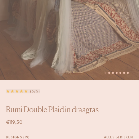
(5/5)
Rumi Double Plaid in draagtas
€
119,50
DESIGNS (19)
ALLES BEKIJKEN