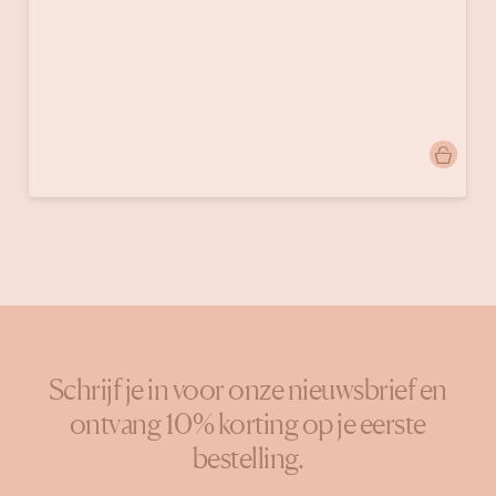
Bericht
amalficoast_home_restaurant
gepubliceerd
door
Schrijf je in voor onze nieuwsbrief en
ontvang 10% korting op je eerste
bestelling.