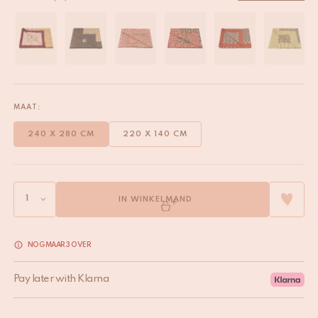
MAAT:
240 X 280 CM
220 X 140 CM
IN WINKELMAND
NOG MAAR 3 OVER
Pay later with Klarna