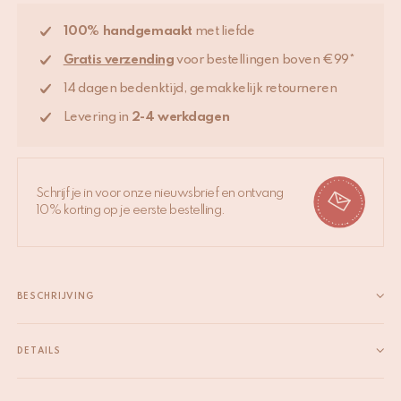
100% handgemaakt
met liefde
Gratis verzending
voor bestellingen boven €99*
14 dagen bedenktijd, gemakkelijk retourneren
Levering in
2-4 werkdagen
Schrijf je in voor onze nieuwsbrief en ontvang
10% korting op je eerste bestelling.
BESCHRIJVING
Ontdek onze handgedrukte Blauwe Emma Double Plaid met
matching draagtas. Dit veelzijdige plaid tilt moeiteloos elke
DETAILS
ruimte naar een hoger niveau: door de grootte is dit plaid
EAN
8720598645736
ideaal om over je bed of bank te draperen. De Blauwe Emma