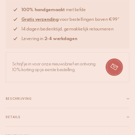
100% handgemaakt
met liefde
Gratis verzending
voor bestellingen boven €99*
14 dagen bedenktijd, gemakkelijk retourneren
Levering in
2-4 werkdagen
Schrijf je in voor onze nieuwsbrief en ontvang
10% korting op je eerste bestelling.
BESCHRIJVING
Ontdek onze handbedrukte Millie Double Plaid met matching
draagtas. Deze unieke plaid is met de grootste zorg
DETAILS
handgemaakt in India van 100% katoen. Als je hem over je bed
EAN
8720598645149
of bank legt, voel je meteen de kwaliteit die hij biedt....