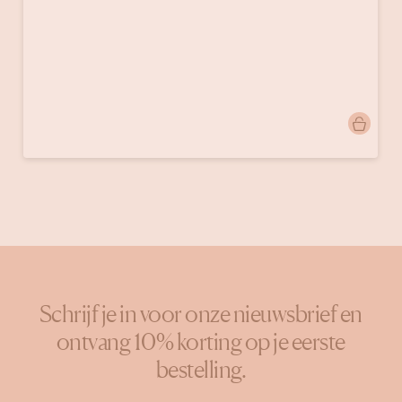
Bericht
sabrinavisual
gepubliceerd
door
Schrijf je in voor onze nieuwsbrief en
ontvang 10% korting op je eerste
bestelling.