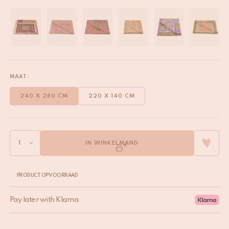
MAAT:
240 X 280 CM
220 X 140 CM
IN WINKELMAND
PRODUCT OP VOORRAAD
Pay later with Klarna