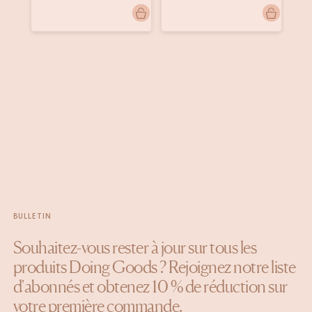
Publication
velvetkleurenvintage
Publication
hoff.van.saar
Pu
am
publiée
publiée
pu
par
par
pa
BULLETIN
Souhaitez-vous rester à jour sur tous les
produits Doing Goods ? Rejoignez notre liste
d'abonnés et obtenez 10 % de réduction sur
votre première commande.