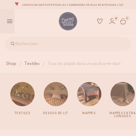
LIVRAISON GRATUITE POUR LES COMMANDES DE PLUS DE €99 DANS L'UE*
LA MARQUE D’ACCESSOIRES POUR LA MAISON LA PLUS ADORABLE DU MONDE
0
TOUS NOS PRODUITS SONT 100 % FAITS À LA MAIN
NOUS NOUS ENGAGEONS À EXPÉDIER VOS ARTICLES SOUS 1 À 2 JOURS OUVRÉS.
NOTRE NOUVELLE COLLECTION SARI SARI EST ENFIN DISPONIBLE !
Rechercher
OUS SOMMES FIERS D'ÊTRE CERTIFIÉS B CORP!
LIVRAISON GRATUITE POUR LES COMMANDES DE PLUS DE €99 DANS L'UE*
Shop
/
Textiles
/
Tous les plaids dans un sac fourre-tout
TEXTILES
DESSUS DE LIT
NAPPES
NAPPES EXTRA
LONGUES